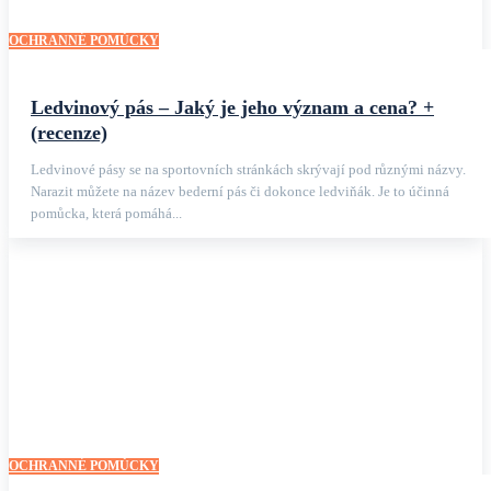
OCHRANNÉ POMŮCKY
Ledvinový pás – Jaký je jeho význam a cena? +
(recenze)
Ledvinové pásy se na sportovních stránkách skrývají pod různými názvy.
Narazit můžete na název bederní pás či dokonce ledviňák. Je to účinná
pomůcka, která pomáhá...
OCHRANNÉ POMŮCKY