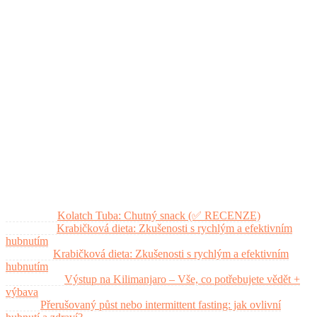
Jaké kardio je pro vás nejlepší? Seznam (TOP 10) nejlepších
kardio cviků
Nejnovější články
Jídelníček na hubnutí: co by měl splňovat a jak poznat kvali
Exalted: Recenze a hodnocení obchodu + (slevový kód)
Nejlepší probiotika na střeva (průvodce výběrem)
Nejnovější komentáře
Martina
on
Kolatch Tuba: Chutný snack (✅ RECENZE)
Dalibor
on
Krabičková dieta: Zkušenosti s rychlým a efektivním
hubnutím
Svatka
on
Krabičková dieta: Zkušenosti s rychlým a efektivním
hubnutím
Radoslav
on
Výstup na Kilimanjaro – Vše, co potřebujete vědět +
výbava
Petr
on
Přerušovaný půst nebo intermittent fasting: jak ovlivní