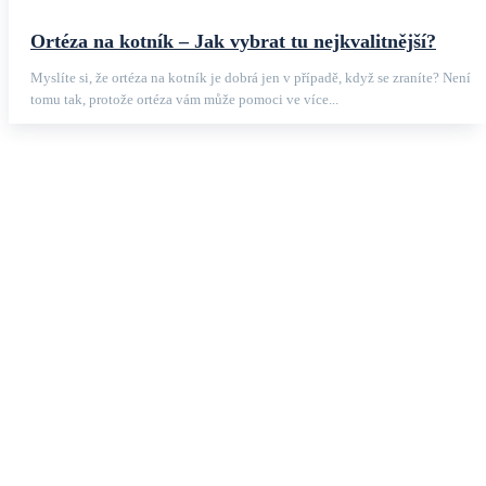
Ortéza na kotník – Jak vybrat tu nejkvalitnější?
Myslíte si, že ortéza na kotník je dobrá jen v případě, když se zraníte? Není
tomu tak, protože ortéza vám může pomoci ve více...
Oblíbené články
GymBeam – Hodnocení obchodu a recenze + (slevový kód)
Nejlepší eliptický trenažér – TOP 6 [kompletní návod]