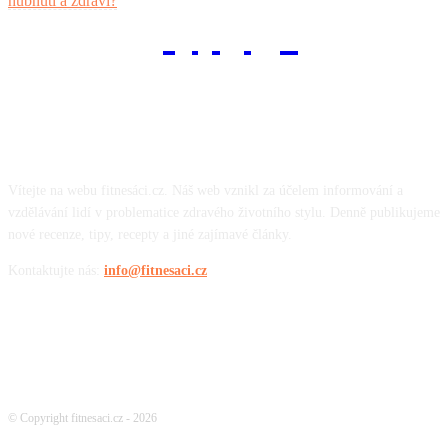
hubnutí a zdraví?
fitnesaci
O nás
Vítejte na webu fitnesáci.cz. Náš web vznikl za účelem informování a
vzdělávání lidí v problematice zdravého životního stylu. Denně publikujeme
nové recenze, tipy, recepty a jiné zajímavé články.
Kontaktujte nás:
info@fitnesaci.cz
© Copyright fitnesaci.cz - 2026