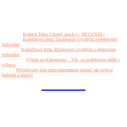
Nejlepší probiotika na střeva (průvodce výběrem)
Nejnovější komentáře
Martina
on
Kolatch Tuba: Chutný snack (✅ RECENZE)
Dalibor
on
Krabičková dieta: Zkušenosti s rychlým a efektivním
hubnutím
Svatka
on
Krabičková dieta: Zkušenosti s rychlým a efektivním
hubnutím
Radoslav
on
Výstup na Kilimanjaro – Vše, co potřebujete vědět +
výbava
Petr
on
Přerušovaný půst nebo intermittent fasting: jak ovlivní
hubnutí a zdraví?
fitnesaci
O nás