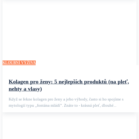
KLOUBNÍ VÝŽIVA
Kolagen pro ženy: 5 nejlepších produktů (na pleť,
nehty a vlasy)
Když se řekne kolagen pro ženy a jeho výhody, často si ho spojíme s
mytologií typu „fontána mládí“. Znáte to - krásná pleť, dlouhé...