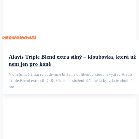
KLOUBNÍ VÝŽIVA
Alavis Triple Blend extra silný – kloubovka, která už
není jen pro koně
V dnešním článku se podíváme blíže na oblíbenou kloubní výživu Alavis
Triple Blend extra silný. Rozebereme složení, účinné látky, zda je vhodná i
pro...