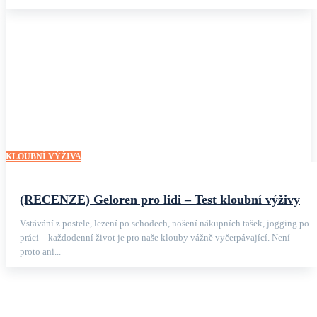
KLOUBNÍ VÝŽIVA
(RECENZE) Geloren pro lidi – Test kloubní výživy
Vstávání z postele, lezení po schodech, nošení nákupních tašek, jogging po
práci – každodenní život je pro naše klouby vážně vyčerpávající. Není
proto ani...