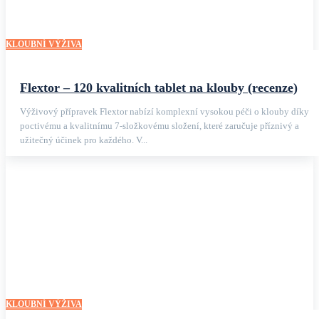
KLOUBNÍ VÝŽIVA
Flextor – 120 kvalitních tablet na klouby (recenze)
Výživový přípravek Flextor nabízí komplexní vysokou péči o klouby díky
poctivému a kvalitnímu 7-složkovému složení, které zaručuje příznivý a
užitečný účinek pro každého. V...
KLOUBNÍ VÝŽIVA