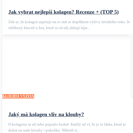
Jak vybrat nejlepší kolagen? Recenze + (TOP 5)
Zdá se, že kolagen aspiruje na to stát se doplňkem výživy letošního roku. Je
oblíbený hlavně u žen, které si od něj slibují lépe...
KLOUBNÍ VÝŽIVA
Jaký má kolagen vliv na klouby?
O kolagenu se už toho popsalo hodně. Každý už ví, že je to látka, která je
dobrá na naše klouby i pokožku. Někteří si...