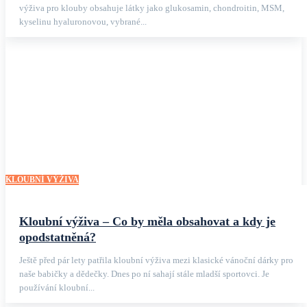
výživa pro klouby obsahuje látky jako glukosamin, chondroitin, MSM,
kyselinu hyaluronovou, vybrané...
KLOUBNÍ VÝŽIVA
Kloubní výživa – Co by měla obsahovat a kdy je
opodstatněná?
Ještě před pár lety patřila kloubní výživa mezi klasické vánoční dárky pro
naše babičky a dědečky. Dnes po ní sahají stále mladší sportovci. Je
používání kloubní...