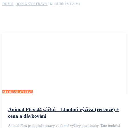
DOMŮ
DOPLŇKY STRAVY
KLOUBNÍ VÝŽIVA
KLOUBNÍ VÝŽIVA
Animal Flex 44 sáčků – kloubní výživa (recenze) +
cena a dávkování
Animal Flex je doplněk stravy ve formě výživy pro klouby. Tato funkční