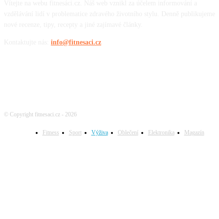
Vítejte na webu fitnesáci.cz. Náš web vznikl za účelem informování a
vzdělávání lidí v problematice zdravého životního stylu. Denně publikujeme
nové recenze, tipy, recepty a jiné zajímavé články.
Kontaktujte nás:
info@fitnesaci.cz
© Copyright fitnesaci.cz - 2026
Fitness
Sport
Výživa
Oblečení
Elektronika
Magazín