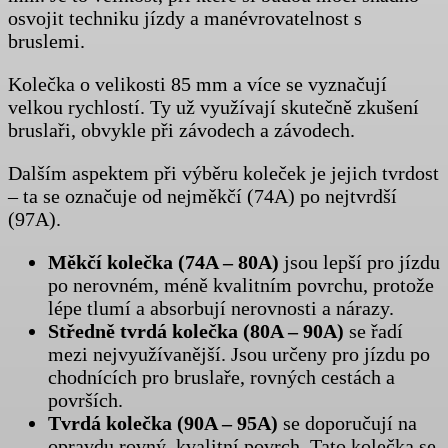
osvojit techniku jízdy a manévrovatelnost s
bruslemi.
Kolečka o velikosti 85 mm a více se vyznačují
velkou rychlostí. Ty už využívají skutečně zkušení
bruslaři, obvykle při závodech a závodech.
Dalším aspektem při výběru koleček je jejich tvrdost
– ta se označuje od nejměkčí (74A) po nejtvrdší
(97A).
Měkčí kolečka (74A – 80A)
jsou lepší pro jízdu
po nerovném, méně kvalitním povrchu, protože
lépe tlumí a absorbují nerovnosti a nárazy.
Středně tvrdá kolečka (80A – 90A)
se řadí
mezi nejvyužívanější. Jsou určeny pro jízdu po
chodnících pro bruslaře, rovných cestách a
površích.
Tvrdá kolečka (90A – 95A)
se doporučují na
opravdu rovný, kvalitní povrch. Tato kolečka se