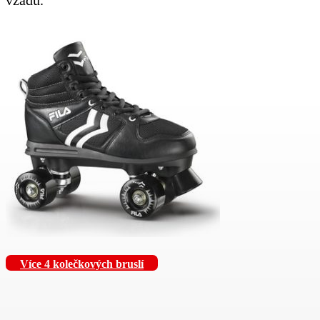
Více 4 kolečkových bruslí