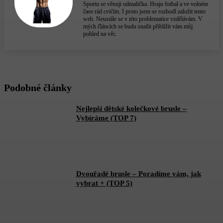
Sportu se věnuji odmalička. Hraju fotbal a ve volném
čase rád cvičím. I proto jsem se rozhodl založit tento
web. Neustále se v této problematice vzdělávám. V
mých článcích se budu snažit přiblížit vám můj
pohled na věc.
Podobné články
Nejlepší dětské kolečkové brusle –
Vybíráme (TOP 7)
Dvouřadé brusle – Poradíme vám, jak
vybrat + (TOP 5)