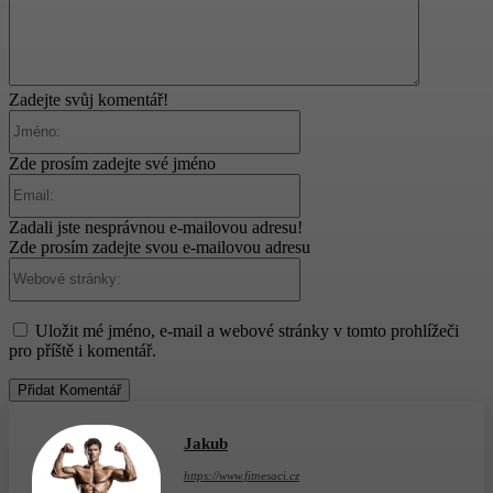
Zadejte svůj komentář!
Jméno:
Zde prosím zadejte své jméno
Email:
Zadali jste nesprávnou e-mailovou adresu!
Zde prosím zadejte svou e-mailovou adresu
Webové
stránky:
Uložit mé jméno, e-mail a webové stránky v tomto prohlížeči
pro příště i komentář.
Jakub
https://www.fitnesaci.cz