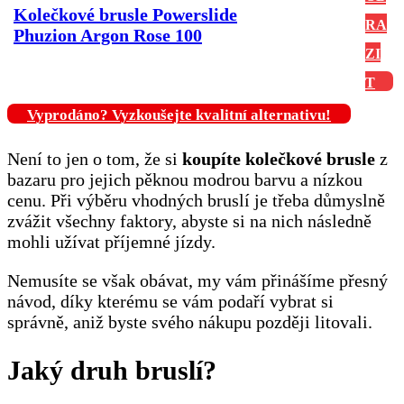
Kolečkové brusle Powerslide
RA
Phuzion Argon Rose 100
ZI
T
Vyprodáno? Vyzkoušejte kvalitní alternativu!
Není to jen o tom, že si
koupíte kolečkové brusle
z
bazaru pro jejich pěknou modrou barvu a nízkou
cenu. Při výběru vhodných bruslí je třeba důmyslně
zvážit všechny faktory, abyste si na nich následně
mohli užívat příjemné jízdy.
Nemusíte se však obávat, my vám přinášíme přesný
návod, díky kterému se vám podaří vybrat si
správně, aniž byste svého nákupu později litovali.
Jaký druh bruslí?