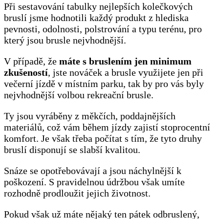
Při sestavování tabulky nejlepších kolečkových
bruslí jsme hodnotili každý produkt z hlediska
pevnosti, odolnosti, polstrování a typu terénu, pro
který jsou brusle nejvhodnější.
V případě, že
máte s bruslením jen minimum
zkušeností
, jste nováček a brusle využijete jen při
večerní jízdě v místním parku, tak by pro vás byly
nejvhodnější volbou rekreační brusle.
Ty jsou vyráběny z měkčích, poddajnějších
materiálů, což vám během jízdy zajistí stoprocentní
komfort. Je však třeba počítat s tím, že tyto druhy
bruslí disponují se slabší kvalitou.
Snáze se opotřebovávají a jsou náchylnější k
poškození. S pravidelnou údržbou však umíte
rozhodně prodloužit jejich životnost.
Pokud však už máte nějaký ten pátek odbruslený,