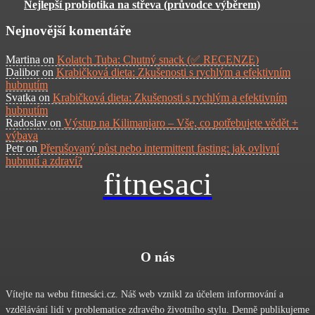
Nejlepší probiotika na střeva (průvodce výběrem)
Nejnovější komentáře
Martina
on
Kolatch Tuba: Chutný snack (✅ RECENZE)
Dalibor
on
Krabičková dieta: Zkušenosti s rychlým a efektivním
hubnutím
Svatka
on
Krabičková dieta: Zkušenosti s rychlým a efektivním
hubnutím
Radoslav
on
Výstup na Kilimanjaro – Vše, co potřebujete vědět +
výbava
Petr
on
Přerušovaný půst nebo intermittent fasting: jak ovlivní
hubnutí a zdraví?
fitnesaci
O nás
Vítejte na webu fitnesáci.cz. Náš web vznikl za účelem informování a
vzdělávání lidí v problematice zdravého životního stylu. Denně publikujeme