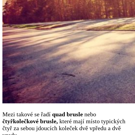
Mezi takové se řadí
quad brusle
nebo
čtyřkolečkové brusle,
které mají místo typických
čtyř za sebou jdoucích koleček dvě vpředu a dvě
vzadu.