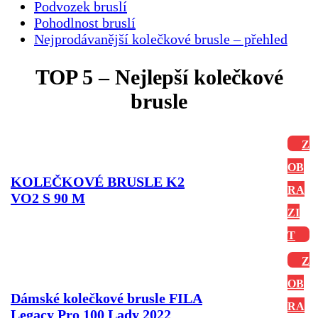
Podvozek bruslí
Pohodlnost bruslí
Nejprodávanější kolečkové brusle – přehled
TOP 5 – Nejlepší kolečkové
brusle
Z
OB
KOLEČKOVÉ BRUSLE K2
RA
VO2 S 90 M
ZI
T
Z
OB
Dámské kolečkové brusle FILA
RA
Legacy Pro 100 Lady 2022