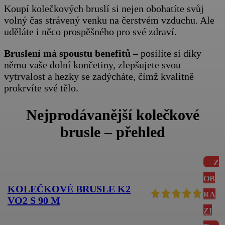
Koupí kolečkových bruslí si nejen obohatíte svůj
volný čas strávený venku na čerstvém vzduchu. Ale
uděláte i něco prospěšného pro své zdraví.
Bruslení
má spoustu benefitů
– posílíte si díky
němu vaše dolní končetiny, zlepšujete svou
vytrvalost a hezky se zadýcháte, čímž kvalitně
prokrvíte své tělo.
Nejprodávanější kolečkové
brusle – přehled
Z
OB
KOLEČKOVÉ BRUSLE K2
RA
VO2 S 90 M
ZI