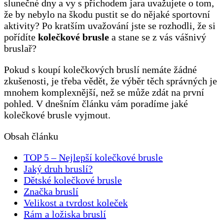
slunečné dny a vy s příchodem jara uvažujete o tom,
že by nebylo na škodu pustit se do nějaké sportovní
aktivity? Po kratším uvažování jste se rozhodli, že si
pořídíte
kolečkové brusle
a stane se z vás vášnivý
bruslař?
Pokud s koupí kolečkových bruslí nemáte žádné
zkušenosti, je třeba vědět, že výběr těch správných je
mnohem komplexnější, než se může zdát na první
pohled. V dnešním článku vám poradíme jaké
kolečkové brusle vyjmout.
Obsah článku
TOP 5 – Nejlepší kolečkové brusle
Jaký druh bruslí?
Dětské kolečkové brusle
Značka bruslí
Velikost a tvrdost koleček
Rám a ložiska bruslí