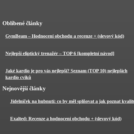
Oblíbené články
GymBeam – Hodnocení obchodu a recenze + (slevový kód)
Nejlepší eliptický trenažér – TOP 6 [kompletní návod]
Jaké kardio je pro vás nejlepší? Seznam (TOP 10) nejlepších
kardio cviků
Nejnovější články
Jídelníček na hubnutí: co by měl splňovat a jak poznat kvali
Exalted: Recenze a hodnocení obchodu + (slevový kód)