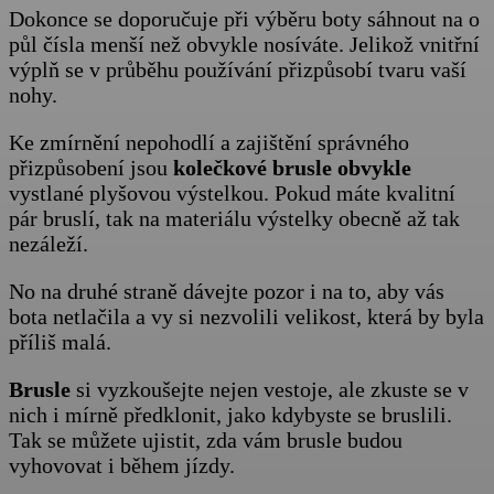
Dokonce se doporučuje při výběru boty sáhnout na o
půl čísla menší než obvykle nosíváte. Jelikož vnitřní
výplň se v průběhu používání přizpůsobí tvaru vaší
nohy.
Ke zmírnění nepohodlí a zajištění správného
přizpůsobení jsou
kolečkové brusle obvykle
vystlané plyšovou výstelkou. Pokud máte kvalitní
pár bruslí, tak na materiálu výstelky obecně až tak
nezáleží.
No na druhé straně dávejte pozor i na to, aby vás
bota netlačila a vy si nezvolili velikost, která by byla
příliš malá.
Brusle
si vyzkoušejte nejen vestoje, ale zkuste se v
nich i mírně předklonit, jako kdybyste se bruslili.
Tak se můžete ujistit, zda vám brusle budou
vyhovovat i během jízdy.