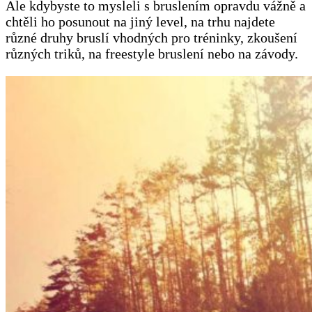
Ale kdybyste to mysleli s bruslením opravdu vážně a
chtěli ho posunout na jiný level, na trhu najdete
různé druhy bruslí vhodných pro tréninky, zkoušení
různých triků, na freestyle bruslení nebo na závody.