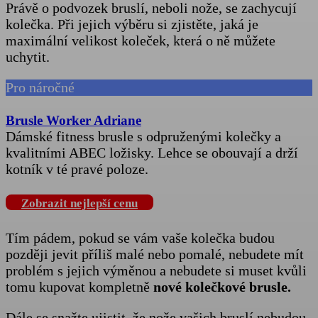
Právě o podvozek bruslí, neboli nože, se zachycují
kolečka. Při jejich výběru si zjistěte, jaká je
maximální velikost koleček, která o ně můžete
uchytit.
Pro náročné
Brusle Worker Adriane
Dámské fitness brusle s odpruženými kolečky a
kvalitními ABEC ložisky. Lehce se obouvají a drží
kotník v té pravé poloze.
Zobrazit nejlepší cenu
Tím pádem, pokud se vám vaše kolečka budou
později jevit příliš malé nebo pomalé, nebudete mít
problém s jejich výměnou a nebudete si muset kvůli
tomu kupovat kompletně
nové kolečkové brusle.
Dále se snažte ujistit, že nože vašich bruslí nebudou