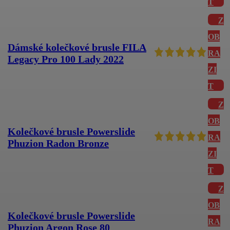
T
Z
OB
Dámské kolečkové brusle FILA
RA
Legacy Pro 100 Lady 2022
ZI
T
Z
OB
Kolečkové brusle Powerslide
RA
Phuzion Radon Bronze
ZI
T
Z
OB
Kolečkové brusle Powerslide
RA
Phuzion Argon Rose 80