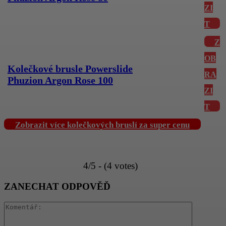
ZI
T
Z
OB
Kolečkové brusle Powerslide
RA
Phuzion Argon Rose 100
ZI
T
Zobrazit více kolečkových bruslí za super cenu
4/5 - (4 votes)
ZANECHAT ODPOVĚĎ
Komentář: