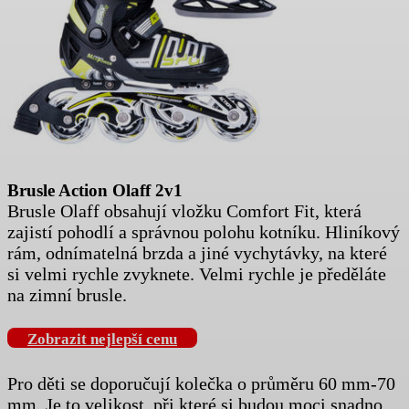
Brusle Action Olaff 2v1
Brusle Olaff obsahují vložku Comfort Fit, která
zajistí pohodlí a správnou polohu kotníku. Hliníkový
rám, odnímatelná brzda a jiné vychytávky, na které
si velmi rychle zvyknete. Velmi rychle je předěláte
na zimní brusle.
Zobrazit nejlepší cenu
Pro děti se doporučují kolečka o průměru 60 mm-70
mm. Je to velikost, při které si budou moci snadno