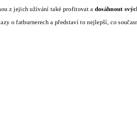
ou z jejich užívání také profitovat a
dosáhnout svých
zy o fatburnerech a představí to nejlepší, co současn