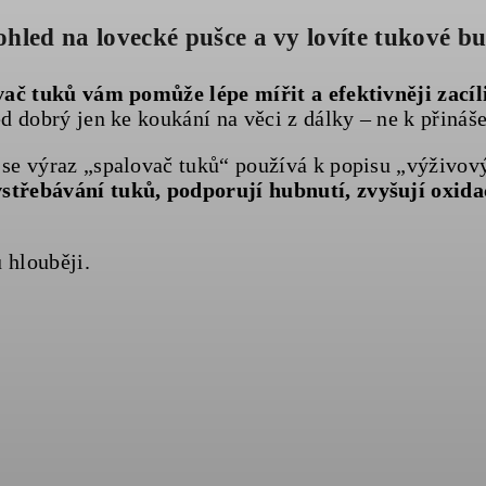
ohled na lovecké pušce a vy lovíte tukové b
ač tuků vám pomůže lépe mířit a efektivněji zacíli
d dobrý jen ke koukání na věci z dálky – ne k přináš
se výraz „spalovač tuků“ používá k popisu „výživovýc
vstřebávání tuků, podporují hubnutí, zvyšují oxid
 hlouběji.