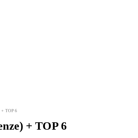
TNESS
SPORT
VÝŽIVA
OBLEČENÍ
ELEKTRON
) + TOP 6
enze) + TOP 6