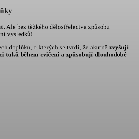
uňky
t.
Ale bez těžkého dělostřelectva způsobu
ení výsledků!
h doplňků, o kterých se tvrdí, že akutně
zvyšují
aci tuků během cvičení a způsobují dlouhodobé