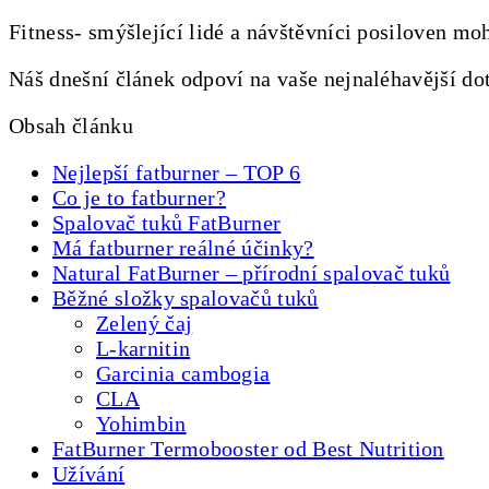
Fitness- smýšlející lidé a návštěvníci posiloven moh
Náš dnešní článek odpoví na vaše nejnaléhavější dota
Obsah článku
Nejlepší fatburner – TOP 6
Co je to fatburner?
Spalovač tuků FatBurner
Má fatburner reálné účinky?
Natural FatBurner – přírodní spalovač tuků
Běžné složky spalovačů tuků
Zelený čaj
L-karnitin
Garcinia cambogia
CLA
Yohimbin
FatBurner Termobooster od Best Nutrition
Užívání