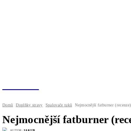
fitnesaci
FI
Domů
Doplňky stravy
Spalovače tuků
Nejmocnější fatburner (recenze
Nejmocnější fatburner (rec
AUTOR:
JAKUB