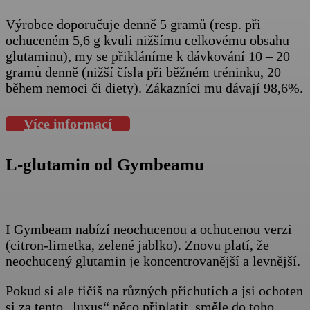
Výrobce doporučuje denně 5 gramů (resp. při
ochuceném 5,6 g kvůli nižšímu celkovému obsahu
glutaminu), my se přikláníme k dávkování 10 – 20
gramů denně (nižší čísla při běžném tréninku, 20
během nemoci či diety). Zákazníci mu dávají 98,6%.
Více informací
L-glutamin od Gymbeamu
I Gymbeam nabízí neochucenou a ochucenou verzi
(citron-limetka, zelené jablko). Znovu platí, že
neochucený glutamin je koncentrovanější a levnější.
Pokud si ale fičíš na různých příchutích a jsi ochoten
si za tento „luxus“ něco připlatit, směle do toho.