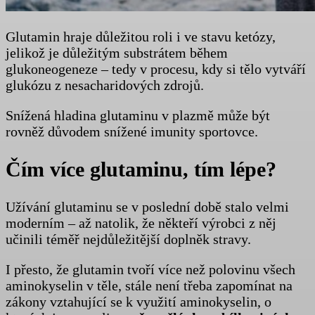
Glutamin hraje důležitou roli i ve stavu ketózy,
jelikož je důležitým substrátem během
glukoneogeneze – tedy v procesu, kdy si tělo vytváří
glukózu z nesacharidových zdrojů.
Snížená hladina glutaminu v plazmě může být
rovněž důvodem snížené imunity sportovce.
Čím více glutaminu, tím lépe?
Užívání glutaminu se v poslední době stalo velmi
moderním – až natolik, že někteří výrobci z něj
učinili téměř nejdůležitější doplněk stravy.
I přesto, že glutamin tvoří více než polovinu všech
aminokyselin v těle, stále není třeba zapomínat na
zákony vztahující se k využití aminokyselin, o