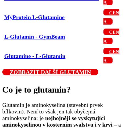
A
CEN
MyProtein L-Glutamine
A
CEN
L-Glutamin - GymBeam
A
CEN
Glutamine - L-Glutamin
A
ZOBRAZIT
DALŠÍ GLUTAMIN
Co je to glutamin?
Glutamin je aminokyselina (stavební prvek
bílkovin). Není to však jen tak obyčejná
aminokyselina: je
nejhojněji se vyskytující
aminokyselinou v kosterním svalstvu i v krvi
– a