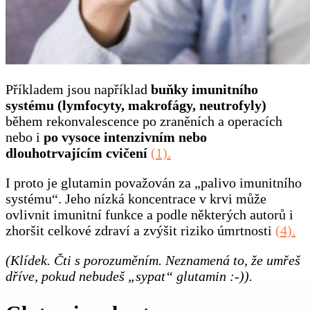
Příkladem jsou například
buňky imunitního
systému (lymfocyty, makrofágy, neutrofyly)
během rekonvalescence po zraněních a operacích
nebo i
po vysoce intenzivním nebo
dlouhotrvajícím cvičení
(1).
I proto je glutamin považován za „palivo imunitního
systému“. Jeho nízká koncentrace v krvi může
ovlivnit imunitní funkce a podle některých autorů i
zhoršit celkové zdraví a zvýšit riziko úmrtnosti
(4).
(Klídek. Čti s porozuměním. Neznamená to, že umřeš
dříve, pokud nebudeš „sypat“ glutamin :-)).