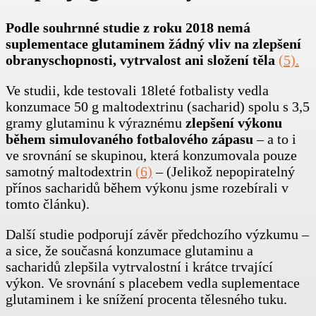
Podle souhrnné studie z roku 2018 nemá
suplementace glutaminem žádný vliv na zlepšení
obranyschopnosti, vytrvalost ani složení těla
(5).
Ve studii, kde testovali 18leté fotbalisty vedla
konzumace 50 g maltodextrinu (sacharid) spolu s 3,5
gramy glutaminu k výraznému
zlepšení výkonu
během simulovaného fotbalového zápasu
– a to i
ve srovnání se skupinou, která konzumovala pouze
samotný maltodextrin
(6)
– (Jelikož nepopiratelný
přínos sacharidů během výkonu jsme rozebírali v
tomto článku).
Další studie podporují závěr předchozího výzkumu –
a sice, že současná konzumace glutaminu a
sacharidů zlepšila vytrvalostní i krátce trvající
výkon. Ve srovnání s placebem vedla suplementace
glutaminem i ke snížení procenta tělesného tuku.