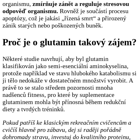
organismu,
zmírňuje zánět a reguluje stresovou
odpověď organismu.
Rovněž je součástí procesu
apoptózy, což je jakási „řízená smrt“ a přirozený
zánik starých nebo poškozených buněk.
Proč je o glutamin takový zájem?
Některé studie navrhují, aby byl glutamin
klasifikován jako semi-esenciální aminokyselina,
protože například ve stavu hlubokého katabolismu si
ji tělo nedokáže v dostatečném množství vyrobit. A
právě to se stalo středem pozornosti mnoha
nadšenců fitness, pro které by suplementace
glutaminem mohla být přínosná během redukční
diety a tvrdých tréninků.
Pokud patříš ke klasickým rekreačním cvičencům a
cvičíš hlavně pro zábavu, dej si raději pořádně
dohromady stravu, investuj do kvalitního proteinu,