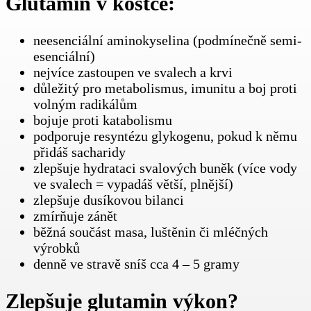
Glutamin v kostce:
neesenciální aminokyselina (podmínečně semi-
esenciální)
nejvíce zastoupen ve svalech a krvi
důležitý pro metabolismus, imunitu a boj proti
volným radikálům
bojuje proti katabolismu
podporuje resyntézu glykogenu, pokud k němu
přidáš sacharidy
zlepšuje hydrataci svalových buněk (více vody
ve svalech = vypadáš větší, plnější)
zlepšuje dusíkovou bilanci
zmírňuje zánět
běžná součást masa, luštěnin či mléčných
výrobků
denně ve stravě sníš cca 4 – 5 gramy
Zlepšuje glutamin výkon?