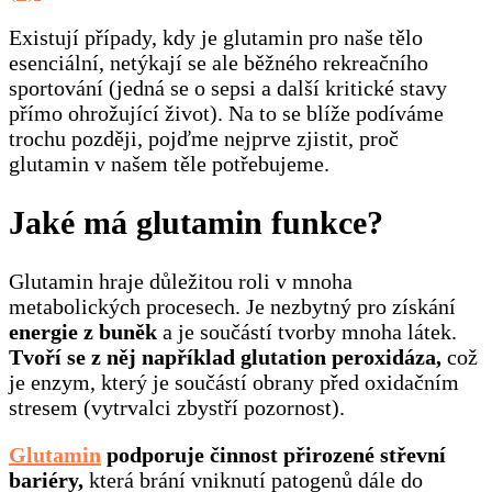
Existují případy, kdy je glutamin pro naše tělo
esenciální, netýkají se ale běžného rekreačního
sportování (jedná se o sepsi a další kritické stavy
přímo ohrožující život). Na to se blíže podíváme
trochu později, pojďme nejprve zjistit, proč
glutamin v našem těle potřebujeme.
Jaké má glutamin funkce?
Glutamin hraje důležitou roli v mnoha
metabolických procesech. Je nezbytný pro získání
energie z buněk
a je součástí tvorby mnoha látek.
Tvoří se z něj například glutation peroxidáza,
což
je enzym, který je součástí obrany před oxidačním
stresem (vytrvalci zbystří pozornost).
Glutamin
podporuje činnost přirozené střevní
bariéry,
která brání vniknutí patogenů dále do