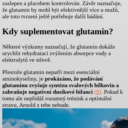
zaslepen a placebem kontrolován. Závěr naznačuje,
že glutamin by mohl být efektivnější více u mužů,
ale toto tvrzení ještě potřebuje další bádání.
Kdy suplementovat glutamin?
Některé výzkumy naznačují, že glutamin dokáže
urychlit rehydrataci zvýšením absorpce vody a
elektrolytů ve střevě.
Přestože glutamin nepatří mezi esenciální
aminokyseliny, je
prokázáno, že podávání
glutaminu zvyšuje syntézu svalových bílkovin a
zabraňuje negativní dusíkové bilanci
(9)
. Pokud k
tomu ale nepřidáš rozumný trénink a optimální
stravu, Arnold z tebe nebude.