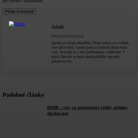
pro příště i komentář.
Jakub
https://www.fitnesaci.cz
Sportu se věnuji odmalička. Hraju fotbal a ve volném
čase rád cvičím. I proto jsem se rozhodl založit tento
web. Neustále se v této problematice vzdělávám. V
mých článcích se budu snažit přiblížit vám můj
pohled na věc.
Podobné články
HMB – vše, co potřebuješ vědět: účinky,
dávkování