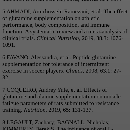
5 AHMADI, Amirhossein Ramezani, et al. The effect
of glutamine supplementation on athletic
performance, body composition, and immune
function: A systematic review and a meta-analysis of
clinical trials.
Clinical Nutrition
, 2019, 38.3: 1076-
1091.
6 FAVANO, Alessandra, et al. Peptide glutamine
supplementation for tolerance of intermittent
exercise in soccer players.
Clinics
, 2008, 63.1: 27-
32.
7 COQUEIRO, Audrey Yule, et al. Effects of
glutamine and alanine supplementation on muscle
fatigue parameters of rats submitted to resistance
training.
Nutrition
, 2019, 65: 131-137.
8 LEGAULT, Zachary; BAGNALL, Nicholas;
KIMMERLY, Derek S. The influence of oral L-