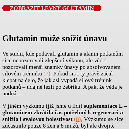
ZOBRAZIT LEVNÝ
GLUTAMIN
Glutamin může snížit únavu
Ve studii, kde podávali glutamin a alanin potkanům
sice nepozorovali zlepšení výkonu, ale vědci
pozorovali menší známky únavy po absolvovaném
silovém tréninku
(7).
Pokud sis i ty právě začal
klepat na čelo, že jak asi vypadá silový trénink
potkanů – údajně lezli po žebříku. A pak, že věda je
nudná…
V jiném výzkumu (již jsme u lidí)
suplementace L –
glutaminem zkrátila čas potřebný k regeneraci a
snížila i svalovou bolestivost
(8).
Výzkumu se sice
zúčastnilo pouze 8 žen a 8 mužů, byl ale dvojitě