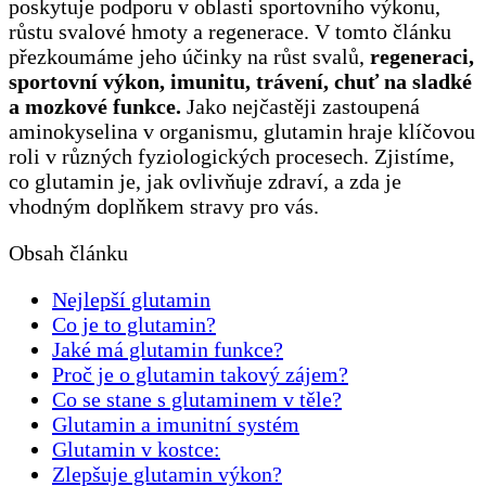
poskytuje podporu v oblasti sportovního výkonu,
růstu svalové hmoty a regenerace. V tomto článku
přezkoumáme jeho účinky na růst svalů,
regeneraci,
sportovní výkon, imunitu, trávení, chuť na sladké
a mozkové funkce.
Jako nejčastěji zastoupená
aminokyselina v organismu, glutamin hraje klíčovou
roli v různých fyziologických procesech. Zjistíme,
co glutamin je, jak ovlivňuje zdraví, a zda je
vhodným doplňkem stravy pro vás.
Obsah článku
Nejlepší glutamin
Co je to glutamin?
Jaké má glutamin funkce?
Proč je o glutamin takový zájem?
Co se stane s glutaminem v těle?
Glutamin a imunitní systém
Glutamin v kostce:
Zlepšuje glutamin výkon?