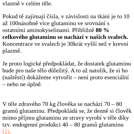
vlastně v celém těle.
Pokud tě zajímají čísla, v závislosti na tkáni je to 10
až 100násobně více glutaminu ve srovnání s
ostatními aminokyselinami. Přibližně
80 %
celkového glutaminu se nachází v našich svalech.
Koncentrace ve svalech je 30krát vyšší než v krevní
plazmě.
Je proto logické předpokládat, že dostatek glutaminu
bude pro naše tělo důležitý. A to až natolik, že si ho
(naštěstí) dokážeme vytvořit – není proto esenciální
– nebo ne úplně.
V těle zdravého 70 kg člověka se nachází 70 – 80
gramů glutaminu. Předpokládá se, že denně si člověk
mimo příjmu glutaminu ze stravy vyrobí v těle díky
tzv. endogenní produkci 40 – 80 gramů glutaminu
(1).