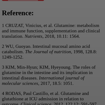
Reference:
1 CRUZAT, Vinicius, et al. Glutamine: metabolism
and immune function, supplementation and clinical
translation.
Nutrients
, 2018, 10.11: 1564.
2 WU, Guoyao. Intestinal mucosal amino acid
catabolism.
The Journal of nutrition
, 1998, 128.8:
1249-1252.
3 KIM, Min-Hyun; KIM, Hyeyoung. The roles of
glutamine in the intestine and its implication in
intestinal diseases.
International journal of
molecular sciences
, 2017, 18.5: 1051.
4 RODAS, Paul Castillo, et al. Glutamine and
glutathione at ICU admission in relation to
outcome.
Clinical science
, 2012, 122.12: 591-597.