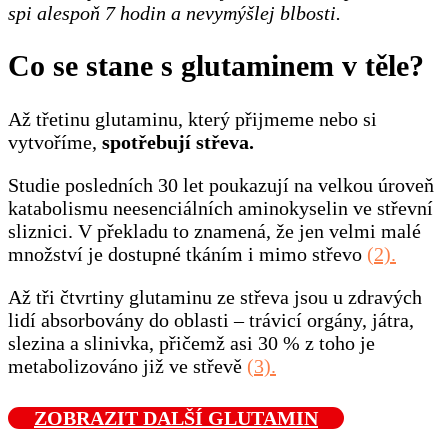
spi alespoň 7 hodin a nevymýšlej blbosti.
Co se stane s glutaminem v těle?
Až třetinu glutaminu, který přijmeme nebo si
vytvoříme,
spotřebují střeva.
Studie posledních 30 let poukazují na velkou úroveň
katabolismu neesenciálních aminokyselin ve střevní
sliznici. V překladu to znamená, že jen velmi malé
množství je dostupné tkáním i mimo střevo
(2).
Až tři čtvrtiny glutaminu ze střeva jsou u zdravých
lidí absorbovány do oblasti – trávicí orgány, játra,
slezina a slinivka, přičemž asi 30 % z toho je
metabolizováno již ve střevě
(3).
ZOBRAZIT
DALŠÍ GLUTAMIN