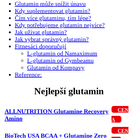
Glutamin může snížit únavu
Kdy suplementovat glutamin?
Čím více glutaminu, tím lépe?
Kdy potřebujeme glutamin nejvíce?
Jak užívat glutamin?
Jak vybrat správný glutamin?
Fitnesáci doporučují
L-glutamin od Namaximum
L-glutamin od Gymbeamu
Glutamin od Kompavy
Reference:
Nejlepší glutamin
CEN
ALLNUTRITION Glutamine Recovery
Amino
A
CEN
BioTech USA BCAA + Glutamine Zero