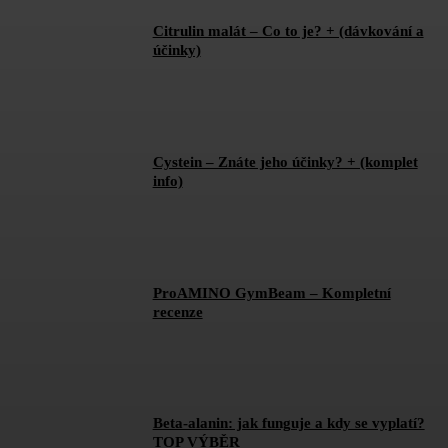
Citrulin malát – Co to je? + (dávkování a
účinky)
Cystein – Znáte jeho účinky? + (komplet
info)
ProAMINO GymBeam – Kompletní
recenze
Beta-alanin: jak funguje a kdy se vyplatí?
TOP VÝBĚR