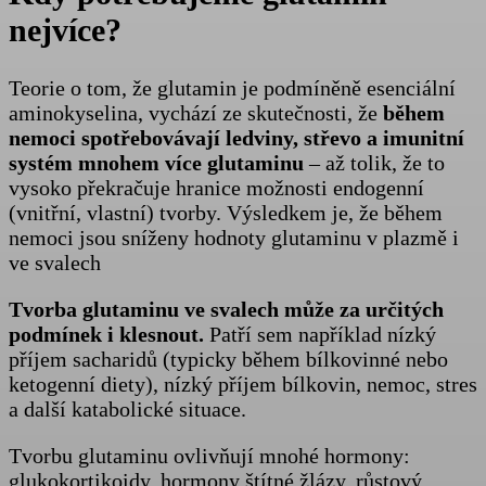
nejvíce?
Teorie o tom, že glutamin je podmíněně esenciální
aminokyselina, vychází ze skutečnosti, že
během
nemoci spotřebovávají ledviny, střevo a imunitní
systém mnohem více glutaminu
– až tolik, že to
vysoko překračuje hranice možnosti endogenní
(vnitřní, vlastní) tvorby. Výsledkem je, že během
nemoci jsou sníženy hodnoty glutaminu v plazmě i
ve svalech
Tvorba glutaminu ve svalech může za určitých
podmínek i klesnout.
Patří sem například nízký
příjem sacharidů (typicky během bílkovinné nebo
ketogenní diety), nízký příjem bílkovin, nemoc, stres
a další katabolické situace.
Tvorbu glutaminu ovlivňují mnohé hormony:
glukokortikoidy, hormony štítné žlázy, růstový