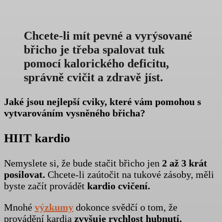
Chcete-li mít pevné a vyrýsované
břicho je třeba
spalovat tuk
pomocí
kalorického deficitu,
správně cvičit a zdravě jíst.
Jaké jsou nejlepší cviky, které vám pomohou s
vytvarováním vysněného břicha?
HIIT kardio
Nemyslete si, že bude stačit břicho jen
2 až 3 krát
posilovat.
Chcete-li zaútočit na tukové zásoby, měli
byste začít provádět
kardio cvičení.
Mnohé
výzkumy
dokonce svědčí o tom, že
provádění kardia
zvyšuje rychlost hubnutí.