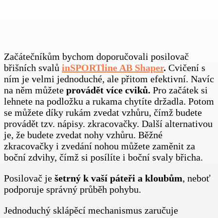
Začátečníkům bychom doporučovali posilovač
břišních svalů
inSPORTline AB Shaper
.
Cvičení s
ním je velmi jednoduché, ale přitom efektivní. Navíc
na něm můžete
provádět více cviků.
Pro začátek si
lehnete na podložku a rukama chytíte držadla. Potom
se můžete díky rukám zvedat vzhůru, čímž budete
provádět tzv. nápisy. zkracovačky. Další alternativou
je, že budete zvedat nohy vzhůru. Běžné
zkracovačky i zvedání nohou můžete zaměnit za
boční zdvihy, čímž si posílíte i boční svaly břicha.
Posilovač je
šetrný k vaší páteři a kloubům
, neboť
podporuje správný průběh pohybu.
Jednoduchý sklápěcí mechanismus zaručuje