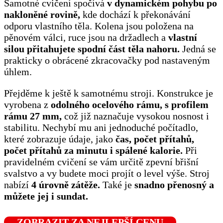
Samotné cvičení spočívá
v dynamickém pohybu po
nakloněné rovině,
kde dochází k překonávání
odporu vlastního těla. Kolena jsou položena na
pěnovém válci, ruce jsou na držadlech a
vlastní
silou přitahujete spodní část těla nahoru.
Jedná se
prakticky o obrácené zkracovačky pod nastaveným
úhlem.
Přejděme k ještě k samotnému stroji. Konstrukce je
vyrobena z
odolného ocelového rámu, s profilem
rámu 27 mm,
což již naznačuje vysokou nosnost i
stabilitu. Nechybí mu ani jednoduché počítadlo,
které zobrazuje údaje, jako
čas, počet přítahů,
počet přítahů za minutu i spálené kalorie.
Při
pravidelném cvičení se vám určitě zpevní břišní
svalstvo a vy budete moci projít o level výše. Stroj
nabízí
4 úrovně zátěže.
Také je
snadno přenosný a
můžete jej i sundat.
ZOBRAZIT ZA NEJLEPŠÍ CENU