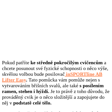
Pokud patříte
ke středně pokročilým cvičencům
a
chcete posunout své fyzické schopnosti o něco výše,
skvělou volbou bude posilovač
inSPORTline AB
Lifter Easy
.
Tato pomůcka vám pomůže nejen s
vytvarováním břišních svalů, ale také
s posílením
ramen, stehen i hýždí.
Je to právě z toho důvodu, že
prováděný cvik je o něco složitější a zapojujete do
něj v
podstatě celé tělo.