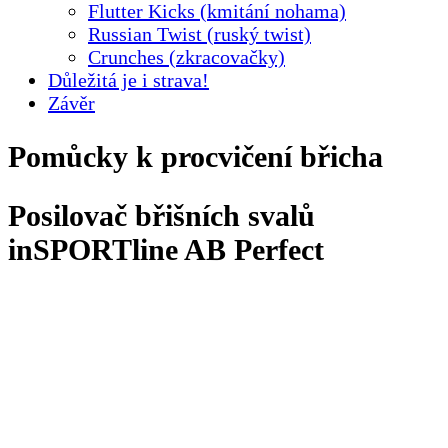
Flutter Kicks (kmitání nohama)
Russian Twist (ruský twist)
Crunches (zkracovačky)
Důležitá je i strava!
Závěr
Pomůcky k procvičení břicha
Posilovač břišních svalů
inSPORTline AB Perfect