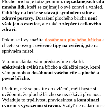
Ploché břicho je totiž jedním
z nejžádanějších cílů
mnoha lidí,
kteří se zajímají o své zdraví a vzhled.
Cihličky na břiše se stávají symbolem silné a
zdravé postavy.
Dosažení plochého břicha
není
však jen o estetice,
ale také o
zlepšení celkového
zdraví.
Pokud se i vy snažíte
dosáhnout plochého břicha
a
chcete si osvojit
ověřené tipy na cvičení,
jste na
správném místě.
V tomto článku vám představíme několik
efektivních cviků
na břicho a důležité rady, které
vám pomohou
dosáhnout vašeho cíle – ploché a
pevné břicho.
Předtím, než se pustíte do cvičení, měli byste si
uvědomit, že ploché břicho se nezískává přes noc.
Vyžaduje to trpělivost, pravidelnost a
kombinaci
cvičení s vyváženou stravou.
Vždyť ne nadarmo se