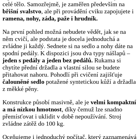
celé tělo. Samozřejmě, je zaměřen především na
břišní svalstvo
, ale při provádění cviku zapojujete i
ramena, nohy, záda, paže i hrudník.
Na první pohled možná nebudete vědět, jak se na
něm cvičí, ale podstata je docela jednoduchá a
zvládne ji každý. Sednete si na sedlo a nohy dáte na
spodní pedály. K dispozici jsou dva typy nášlapů –
jeden s pedály a jeden bez pedálů.
Rukama si
chytíte přední držadla a vlastní silou se budete
přitahovat nahoru. Pohodlí při cvičení zajišťuje
čalouněné sedlo
potažené syntetickou kůží a držadla
z měkké pěny.
Konstrukce působí masivně, ale je
velmi kompaktní
a má nízkou hmotnost
, díky čemuž lze snadno
přemísťovat i uklidit v době nepoužívání. Stroj
zvládne zátěž do 100 kg.
Oceňujeme i jednoduchý počítač, který zaznamenává