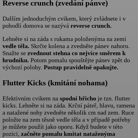
Reverse crunch (zvedání pánve)
Dalším jednoduchým cvikem, který zvládnete i v
pohodlí domova se nazývá
reverse crunch.
Lehněte si na záda s rukama položenýma na zemi
vedle těla.
Skrčte kolena a zvedněte pánev nahoru.
Snažte se
zvednout stehna co nejvíce směrem k
hrudníku.
Potom pomalu spouštějte pánev zpět do
výchozí polohy.
Postup pravidelně opakujte.
Flutter Kicks (kmitání nohama)
Efektivním cvikem na
spodní břicho
je tzn. flutter
kicks. Lehněte si na záda. Krční páteř, hlavu, ramena
a natažené nohy zvedněte několik cm nad zem. Ruce
položte na zem těsně vedle těla a v případě potřeby
je můžete použít jako oporu. Když budete v této
pozici,
začněte pomalu kmitat nataženýma