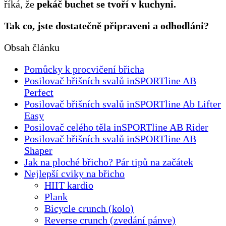
říká, že
pekáč buchet se tvoří v kuchyni.
Tak co, jste dostatečně připraveni a odhodláni?
Obsah článku
Pomůcky k procvičení břicha
Posilovač břišních svalů inSPORTline AB
Perfect
Posilovač břišních svalů inSPORTline Ab Lifter
Easy
Posilovač celého těla inSPORTline AB Rider
Posilovač břišních svalů inSPORTline AB
Shaper
Jak na ploché břicho? Pár tipů na začátek
Nejlepší cviky na břicho
HIIT kardio
Plank
Bicycle crunch (kolo)
Reverse crunch (zvedání pánve)