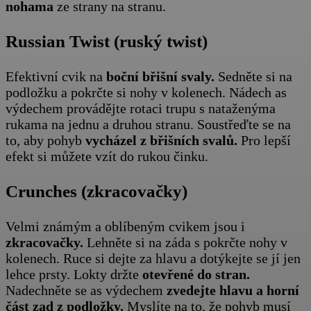
nohama
ze strany na stranu.
Russian Twist (ruský twist)
Efektivní cvik na
boční břišní svaly.
Sedněte si na
podložku a pokrčte si nohy v kolenech. Nádech as
výdechem provádějte rotaci trupu s nataženýma
rukama na jednu a druhou stranu. Soustřeďte se na
to, aby pohyb
vycházel z břišních svalů.
Pro lepší
efekt si můžete vzít do rukou činku.
Crunches (zkracovačky)
Velmi známým a oblíbeným cvikem jsou i
zkracovačky.
Lehněte si na záda s pokrčte nohy v
kolenech. Ruce si dejte za hlavu a dotýkejte se jí jen
lehce prsty. Lokty držte
otevřené do stran.
Nadechněte se as výdechem
zvedejte hlavu a horní
část zad z podložky.
Myslíte na to, že pohyb musí