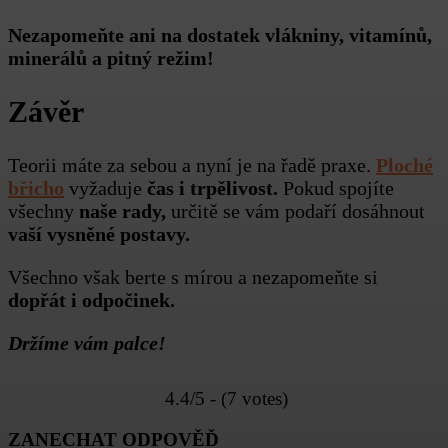
Nezapomeňte ani na dostatek vlákniny, vitamínů,
minerálů a pitný režim!
Závěr
Teorii máte za sebou a nyní je na řadě praxe.
Ploché
břicho
vyžaduje
čas i trpělivost.
Pokud spojíte
všechny
naše rady,
určitě se vám podaří dosáhnout
vaší vysněné postavy.
Všechno však berte s mírou a nezapomeňte si
dopřát i odpočinek.
Držíme vám palce!
4.4/5 - (7 votes)
ZANECHAT ODPOVĚĎ