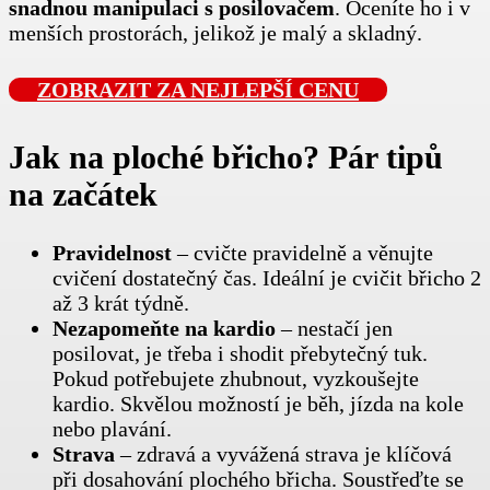
snadnou manipulaci s posilovačem
. Oceníte ho i v
menších prostorách, jelikož je malý a skladný.
ZOBRAZIT ZA NEJLEPŠÍ CENU
Jak na ploché břicho? Pár tipů
na začátek
Pravidelnost
– cvičte pravidelně a věnujte
cvičení dostatečný čas. Ideální je cvičit břicho 2
až 3 krát týdně.
Nezapomeňte na kardio
– nestačí jen
posilovat, je třeba i shodit přebytečný tuk.
Pokud potřebujete zhubnout, vyzkoušejte
kardio. Skvělou možností je běh, jízda na kole
nebo plavání.
Strava
– zdravá a vyvážená strava je klíčová
při dosahování plochého břicha. Soustřeďte se