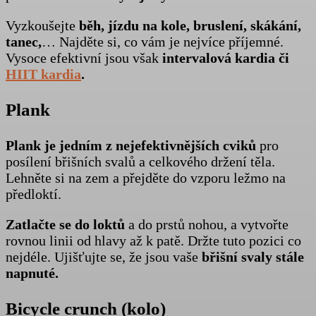
Vyzkoušejte
běh, jízdu na kole, bruslení, skákání,
tanec,
… Najděte si, co vám je nejvíce příjemné.
Vysoce efektivní jsou však
intervalová kardia či
HIIT kardia
.
Plank
Plank je jedním z nejefektivnějších cviků
pro
posílení břišních svalů a celkového držení těla.
Lehněte si na zem a přejděte do vzporu ležmo na
předloktí.
Zatlačte se do loktů
a do prstů nohou, a vytvořte
rovnou linii od hlavy až k patě. Držte tuto pozici co
nejdéle. Ujišťujte se, že jsou vaše
břišní svaly stále
napnuté.
Bicycle crunch (kolo)