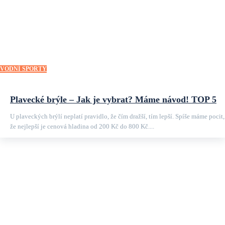
VODNÍ SPORTY
Plavecké brýle – Jak je vybrat? Máme návod! TOP 5
U plaveckých brýlí neplatí pravidlo, že čím dražší, tím lepší. Spíše máme pocit,
že nejlepší je cenová hladina od 200 Kč do 800 Kč....