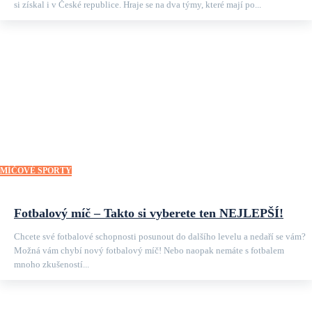
si získal i v České republice. Hraje se na dva týmy, které mají po...
MÍČOVÉ SPORTY
Fotbalový míč – Takto si vyberete ten NEJLEPŠÍ!
Chcete své fotbalové schopnosti posunout do dalšího levelu a nedaří se vám?
Možná vám chybí nový fotbalový míč! Nebo naopak nemáte s fotbalem
mnoho zkušeností...