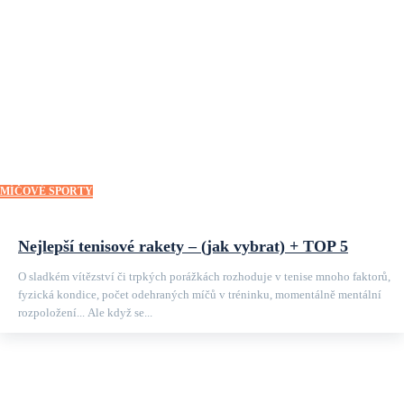
MÍČOVÉ SPORTY
Nejlepší tenisové rakety – (jak vybrat) + TOP 5
O sladkém vítězství či trpkých porážkách rozhoduje v tenise mnoho faktorů,
fyzická kondice, počet odehraných míčů v tréninku, momentálně mentální
rozpoložení... Ale když se...