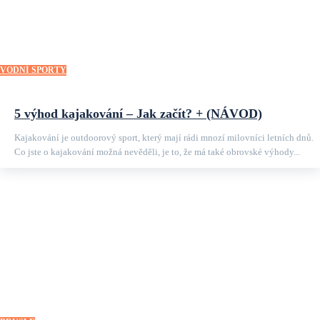
VODNÍ SPORTY
5 výhod kajakování – Jak začít? + (NÁVOD)
Kajakování je outdoorový sport, který mají rádi mnozí milovníci letních dnů.
Co jste o kajakování možná nevěděli, je to, že má také obrovské výhody...