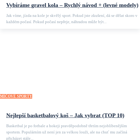
Vybíráme gravel kola – Rychlý návod + (levné modely)
Jak víme, jízda na kole je skvělý sport. Pokud jste zkušení, dá se dělat skoro v
každém počasí. Pokud počasí nepřeje, náhradou může být...
MÍČOVÉ SPORTY
Nejlepší basketbalový koš – Jak vybrat (TOP 10)
Basketbal je po fotbale a hokeji pravděpodobně třetím nejoblíbenějším
sportem. Populárním už není jen za velkou louži, ale na chuť mu začíná
přicházet stále...