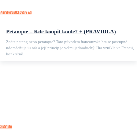
MÍČOVÉ SPORTY
Petanque – Kde koupit koule? + (PRAVIDLA)
Znáte petang nebo petanque? Tato původem francouzská hra se postupně
udomácňuje iu nás a její princip je velmi jednoduchý. Hra vznikla ve Francii,
konkrétně...
SPORT