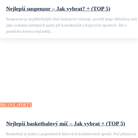
Nejlepší suspenzor – Jak vybrat? + (TOP 5)
Suspenzor je nejdůležitější částí hokejové výstroje, rovněž hraje důležitou roli
jako ochrana intimních partií při kontaktních a bojových sportech. Jde o
pomůcku kterou nejčastěji...
MÍČOVÉ SPORTY
Nejlepší basketbalový míč – Jak vybrat + (TOP 5)
Basketbal je jeden z populárních halových kolektivních sportů. Své příznivce