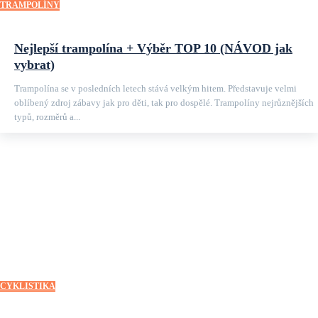
TRAMPOLÍNY
Nejlepší trampolína + Výběr TOP 10 (NÁVOD jak
vybrat)
Trampolína se v posledních letech stává velkým hitem. Představuje velmi
oblíbený zdroj zábavy jak pro děti, tak pro dospělé. Trampolíny nejrůznějších
typů, rozměrů a...
CYKLISTIKA