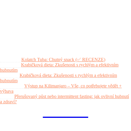
Jídelníček na hubnutí: co by měl splňovat a jak poznat kvalitu
Exalted: Recenze a hodnocení obchodu + (slevový kód)
Nejlepší probiotika na střeva (průvodce výběrem)
Nejnovější komentáře
Martina
on
Kolatch Tuba: Chutný snack (✅ RECENZE)
Dalibor
on
Krabičková dieta: Zkušenosti s rychlým a efektivním
hubnutím
Svatka
on
Krabičková dieta: Zkušenosti s rychlým a efektivním
hubnutím
Radoslav
on
Výstup na Kilimanjaro – Vše, co potřebujete vědět +
výbava
Petr
on
Přerušovaný půst nebo intermittent fasting: jak ovlivní hubnutí
a zdraví?
fitnesaci