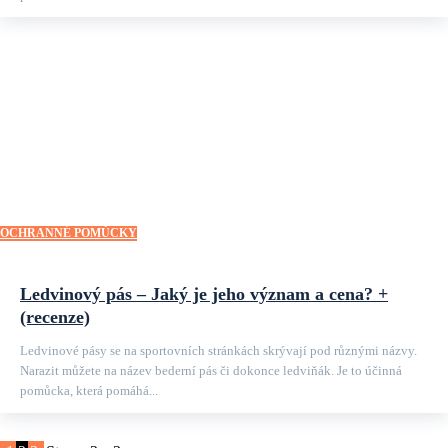
OCHRANNÉ POMŮCKY
Ledvinový pás – Jaký je jeho význam a cena? +
(recenze)
Ledvinové pásy se na sportovních stránkách skrývají pod různými názvy.
Narazit můžete na název bederní pás či dokonce ledviňák. Je to účinná
pomůcka, která pomáhá...