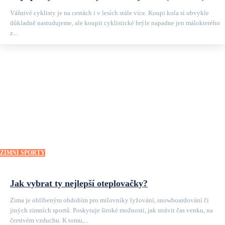
Vášnivé cyklisty je na cestách i v lesích stále více. Koupi kola si obvykle
důkladně nastudujeme, ale koupit cyklistické brýle napadne jen málokterého
z...
ZIMNÍ SPORTY
Jak vybrat ty nejlepší oteplovačky?
Zima je oblíbeným obdobím pro milovníky lyžování, snowboardování či
jiných zimních sportů. Poskytuje široké možnosti, jak strávit čas venku, na
čerstvém vzduchu. K tomu,...