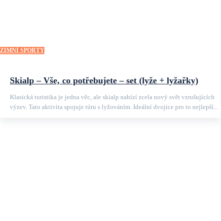
ZIMNÍ SPORTY
Skialp – Vše, co potřebujete – set (lyže + lyžařky)
Klasická turistika je jedna věc, ale skialp nabízí zcela nový svět vzrušujících
výzev. Tato aktivita spojuje túru s lyžováním. Ideální dvojice pro to nejlepší...