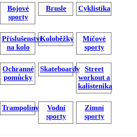
Bojové
Brusle
Cyklistika
sporty
Příslušenství
Koloběžky
Míčové
na kolo
sporty
Ochranné
Skateboardy
Street
pomůcky
workout a
kalistenika
Trampolíny
Vodní
Zimní
sporty
sporty