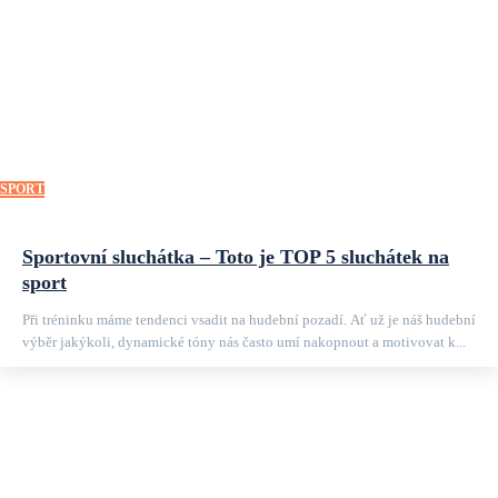
SPORT
Sportovní sluchátka – Toto je TOP 5 sluchátek na
sport
Při tréninku máme tendenci vsadit na hudební pozadí. Ať už je náš hudební
výběr jakýkoli, dynamické tóny nás často umí nakopnout a motivovat k...