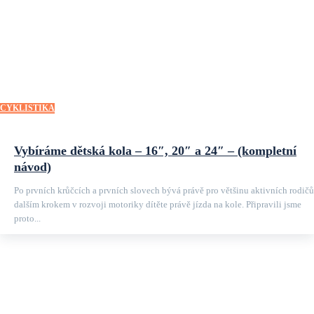
CYKLISTIKA
Vybíráme dětská kola – 16″, 20″ a 24″ – (kompletní
návod)
Po prvních krůčcích a prvních slovech bývá právě pro většinu aktivních rodičů
dalším krokem v rozvoji motoriky dítěte právě jízda na kole. Připravili jsme
proto...