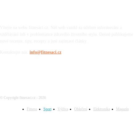
O nás
Vítejte na webu fitnesáci.cz. Náš web vznikl za účelem informování a
vzdělávání lidí v problematice zdravého životního stylu. Denně publikujeme
nové recenze, tipy, recepty a jiné zajímavé články.
Kontaktujte nás:
info@fitnesaci.cz
© Copyright fitnesaci.cz - 2026
Fitness
Sport
Výživa
Oblečení
Elektronika
Magazín