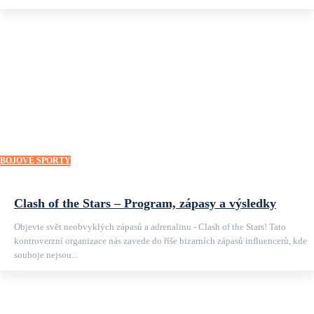
BOJOVÉ SPORTY
Clash of the Stars – Program, zápasy a výsledky
Objevte svět neobvyklých zápasů a adrenalinu - Clash of the Stars! Tato
kontroverzní organizace nás zavede do říše bizarních zápasů influencerů, kde
souboje nejsou...