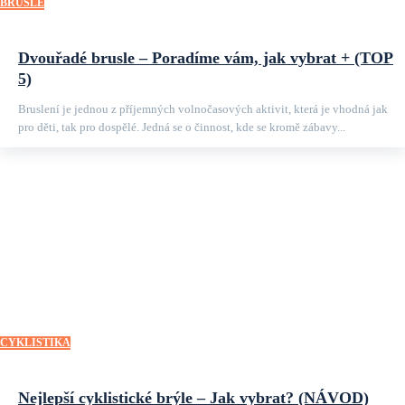
BRUSLE
Dvouřadé brusle – Poradíme vám, jak vybrat + (TOP
5)
Bruslení je jednou z příjemných volnočasových aktivit, která je vhodná jak
pro děti, tak pro dospělé. Jedná se o činnost, kde se kromě zábavy...
CYKLISTIKA
Nejlepší cyklistické brýle – Jak vybrat? (NÁVOD)