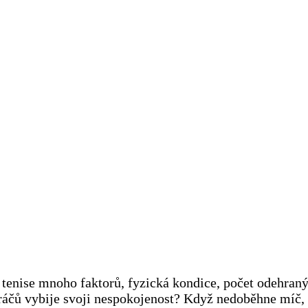
v tenise mnoho faktorů, fyzická kondice, počet odehra
ráčů vybije svoji nespokojenost? Když nedoběhne míč, t