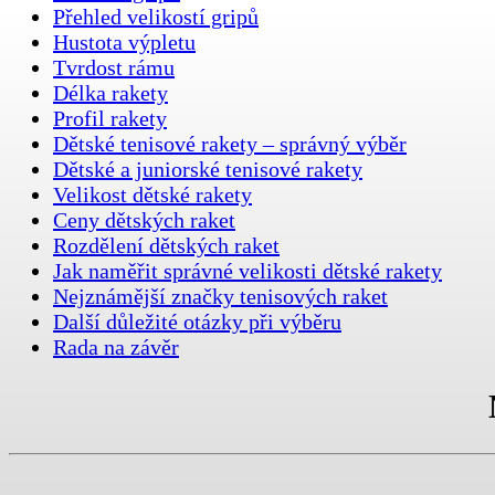
Přehled velikostí gripů
Hustota výpletu
Tvrdost rámu
Délka rakety
Profil rakety
Dětské tenisové rakety – správný výběr
Dětské a juniorské tenisové rakety
Velikost dětské rakety
Ceny dětských raket
Rozdělení dětských raket
Jak naměřit správné velikosti dětské rakety
Nejznámější značky tenisových raket
Další důležité otázky při výběru
Rada na závěr