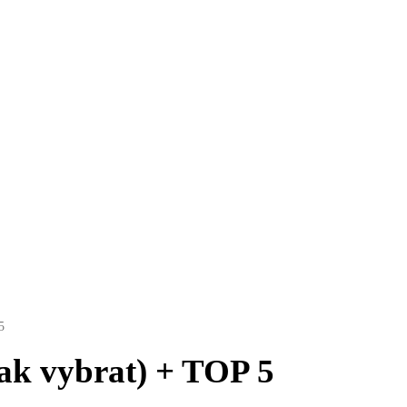
FITNESS
SPORT
VÝŽIVA
OBLEČENÍ
ELEKTRON
5
(jak vybrat) + TOP 5