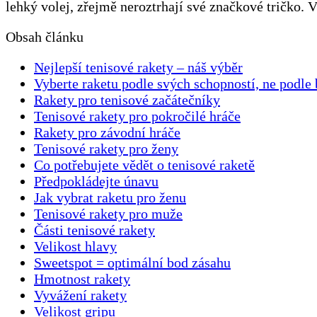
lehký volej, zřejmě neroztrhají své značkové tričko.
Obsah článku
Nejlepší tenisové rakety – náš výběr
Vyberte raketu podle svých schopností, ne podle
Rakety pro tenisové začátečníky
Tenisové rakety pro pokročilé hráče
Rakety pro závodní hráče
Tenisové rakety pro ženy
Co potřebujete vědět o tenisové raketě
Předpokládejte únavu
Jak vybrat raketu pro ženu
Tenisové rakety pro muže
Části tenisové rakety
Velikost hlavy
Sweetspot = optimální bod zásahu
Hmotnost rakety
Vyvážení rakety
Velikost gripu