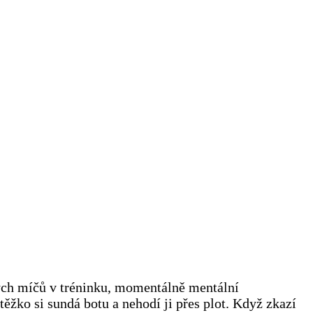
ných míčů v tréninku, momentálně mentální
ěžko si sundá botu a nehodí ji přes plot. Když zkazí