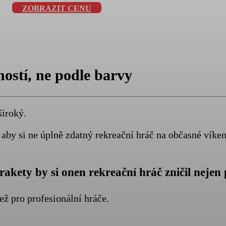
ZOBRAZIT CENU
ostí, ne podle barvy
široký.
, aby si ne úplně zdatný rekreační hráč na občasné vík
kety by si onen rekreační hráč zničil nejen p
ež pro profesionální hráče.