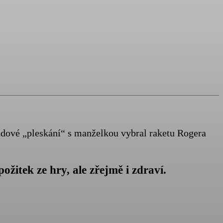
endové „pleskání“ s manželkou vybral raketu Rogera
ožitek ze hry, ale zřejmě i
zdraví.