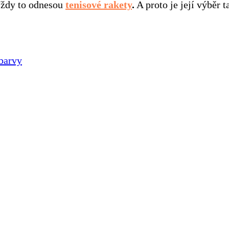
 Vždy to odnesou
tenisové rakety
.
A proto je její výběr 
 barvy