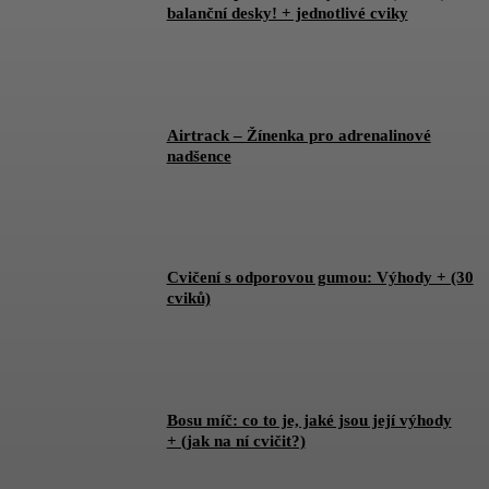
balanční desky! + jednotlivé cviky
Airtrack – Žínenka pro adrenalinové
nadšence
Cvičení s odporovou gumou: Výhody + (30
cviků)
Bosu míč: co to je, jaké jsou její výhody
+ (jak na ní cvičit?)