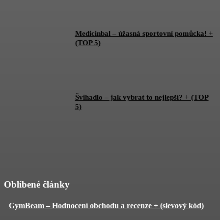
Medicinbal – úžasná sportovní pomůcka! +
(TOP 5)
Švihadlo – jak vybrat to nejlepší? + (TOP
5)
Oblíbené články
GymBeam – Hodnocení obchodu a recenze + (slevový kód)