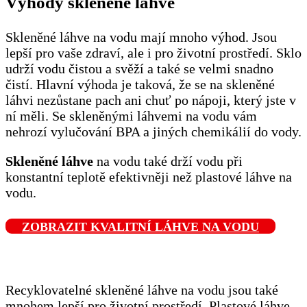
Výhody skleněné láhve
Skleněné láhve na vodu mají mnoho výhod. Jsou
lepší pro vaše zdraví, ale i pro životní prostředí. Sklo
udrží vodu čistou a svěží a také se velmi snadno
čistí. Hlavní výhoda je taková, že se na skleněné
láhvi nezůstane pach ani chuť po nápoji, který jste v
ní měli. Se skleněnými láhvemi na vodu vám
nehrozí vylučování BPA a jiných chemikálií do vody.
Skleněné láhve
na vodu také drží vodu při
konstantní teplotě efektivněji než plastové láhve na
vodu.
ZOBRAZIT KVALITNÍ LÁHVE NA VODU
Recyklovatelné skleněné láhve na vodu jsou také
mnohem lepší pro životní prostředí. Plastové láhve