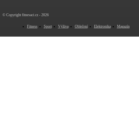
© Copyright fitnesaci.cz - 2026
Fitness
Sport
Výživa
Oblečení
Elektronika
Magazín