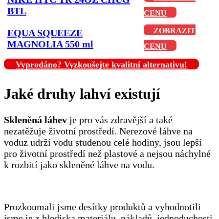
BTL
CENU
ZOBRAZIT
EQUA SQUEEZE
MAGNOLIA 550 ml
CENU
Vyprodáno? Vyzkoušejte kvalitní alternativu!
Jaké druhy lahví existují
Skleněná láhev
je pro vás zdravější a také
nezatěžuje životní prostředí. Nerezové láhve na
voduz udrží vodu studenou celé hodiny, jsou lepší
pro životní prostředí než plastové a nejsou náchylné
k rozbití jako skleněné láhve na vodu.
Prozkoumali jsme desítky produktů a vyhodnotili
jsme je z hlediska materiálu, nákladů, jednoduchosti