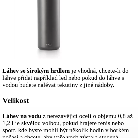
Láhev
se širokým hrdlem
je vhodná, chcete-li do
láhve přidat například led nebo pokud do láhve s
vodou budete nalévat tekutiny z jiné nádoby.
Velikost
Láhev na vodu
z nerezavějící oceli o objemu 0,8 až
1,2 l je skvělou volbou, pokud hrajete tenis nebo
sport, kde byste mohli být několik hodin v horkém
počasí a chcete, aby vaše voda zůstala studená.