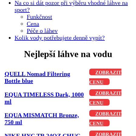
Na co si dát pozor při výběru vhodné láhve na
sport?
Funkčnost
Cena
Péče o láhev
Kolik vody potřebujete denně vypít?
Nejlepší láhve na vodu
ZOBRAZIT
QUELL Nomad Filtering
Bottle blue
CENU
ZOBRAZIT
EQUA TIMELESS Dark, 1000
ml
CENU
ZOBRAZIT
EQUA MISMATCH Bronze,
750 ml
CENU
ZOBRAZIT
NIKE HYC TR 24OZ CHUG