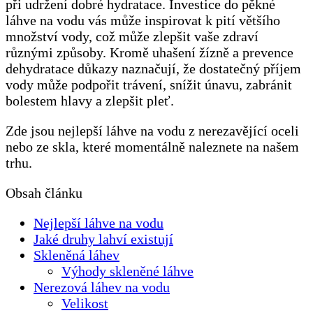
při udržení dobré hydratace. Investice do pěkné
láhve na vodu vás může inspirovat k pití většího
množství vody, což může zlepšit vaše zdraví
různými způsoby. Kromě uhašení žízně a prevence
dehydratace důkazy naznačují, že dostatečný příjem
vody může podpořit trávení, snížit únavu, zabránit
bolestem hlavy a zlepšit pleť.
Zde jsou nejlepší láhve na vodu z nerezavějící oceli
nebo ze skla, které momentálně naleznete na našem
trhu.
Obsah článku
Nejlepší láhve na vodu
Jaké druhy lahví existují
Skleněná láhev
Výhody skleněné láhve
Nerezová láhev na vodu
Velikost