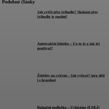
Podobné články
Jak cvičit přes švihadlo? Skákání přes
švihadlo je snadné!
Autotrakční lehátko – Co to je a jak jej
používat?
Žebřiny na cvičení – Jak vybrat? (pro děti
i s hrazdou)
Balanční podložka – Vybíráme (8 NEJ)