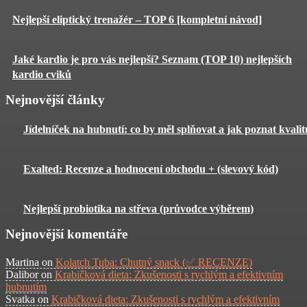
Nejlepší eliptický trenažér – TOP 6 [kompletní návod]
Jaké kardio je pro vás nejlepší? Seznam (TOP 10) nejlepších
kardio cviků
Nejnovější články
Jídelníček na hubnutí: co by měl splňovat a jak poznat kvali
Exalted: Recenze a hodnocení obchodu + (slevový kód)
Nejlepší probiotika na střeva (průvodce výběrem)
Nejnovější komentáře
Martina
on
Kolatch Tuba: Chutný snack (✅ RECENZE)
Dalibor
on
Krabičková dieta: Zkušenosti s rychlým a efektivním
hubnutím
Svatka
on
Krabičková dieta: Zkušenosti s rychlým a efektivním