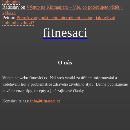
hubnutím
Radoslav
on
Výstup na Kilimanjaro – Vše, co potřebujete vědět +
výbava
Petr
on
Přerušovaný půst nebo intermittent fasting: jak ovlivní
hubnutí a zdraví?
fitnesaci
O nás
Vítejte na webu fitnesáci.cz. Náš web vznikl za účelem informování a
vzdělávání lidí v problematice zdravého životního stylu. Denně publikujeme
nové recenze, tipy, recepty a jiné zajímavé články.
Kontaktujte nás:
info@fitnesaci.cz