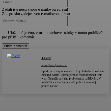
Zadali jste nesprávnou e-mailovou adresu!
Zde prosím zadejte svou e-mailovou adresu
Webové
stránky:
Uložit mé jméno, e-mail a webové stránky v tomto prohlížeči
pro příště i komentář.
Jakub
https://www.fitnesaci.cz
Sportu se věnuji odmalička. Hraju fotbal a ve volném
čase rád cvičím. I proto jsem se rozhodl založit tento
web. Neustále se v této problematice vzdělávám. V
mých článcích se budu snažit přiblížit vám můj
pohled na věc.