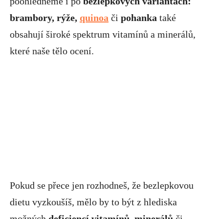
poohlédneme i po
bezlepkových variantách:
brambory, rýže,
quinoa
či
pohanka
také
obsahují široké spektrum vitamínů a minerálů,
které naše tělo ocení.
Pokud se přece jen rozhodneš, že bezlepkovou
dietu vyzkoušíš, mělo by to být z hlediska
možných
deficiencí vitamínů, minerálů
či