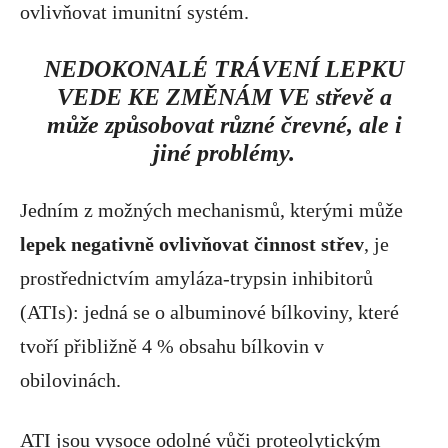
ovlivňovat imunitní systém.
NEDOKONALÉ TRÁVENÍ LEPKU
VEDE KE ZMĚNÁM VE střevě a
může způsobovat různé črevné, ale i
jiné problémy.
Jedním z možných mechanismů, kterými může
lepek negativně ovlivňovat činnost střev
, je
prostřednictvím amyláza-trypsin inhibitorů
(ATIs): jedná se o albuminové bílkoviny, které
tvoří přibližně 4 % obsahu bílkovin v
obilovinách.
ATI jsou vysoce odolné vůči proteolytickým