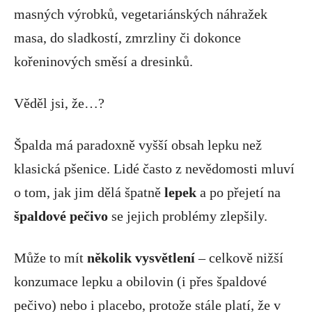
masných výrobků, vegetariánských náhražek
masa, do sladkostí, zmrzliny či dokonce
kořeninových směsí a dresinků.
Věděl jsi, že…?
Špalda má paradoxně vyšší obsah lepku než
klasická pšenice. Lidé často z nevědomosti mluví
o tom, jak jim dělá špatně
lepek
a po přejetí na
špaldové pečivo
se jejich problémy zlepšily.
Může to mít
několik vysvětlení
– celkově nižší
konzumace lepku a obilovin (i přes špaldové
pečivo) nebo i placebo, protože stále platí, že v