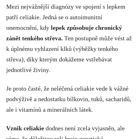
Mezi nejvážnější diagnózy ve spojení s lepkem
patří celiakie. Jedná se o autoimunitní
onemocnění, kdy
lepek způsobuje chronický
zánět tenkého střeva.
Ten postupně může vést až
k úplnému vyhlazení klků (výběžky tenkého
střeva), díky kterým dokážeme vstřebávat
jednotlivé živiny.
Je proto časté, že neléčená celiakie vede k vážné
podvýživě a nedostatku bílkovin, tuků, sacharidů,
ale i vitamínů a minerálních látek.
Vznik celiakie
dodnes není zcela vyjasněn, ale
víme, že důležitou roli hraje genetická