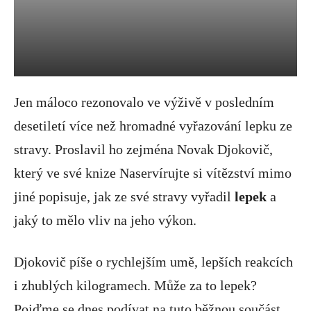
Jen máloco rezonovalo ve výživě v posledním
desetiletí více než hromadné vyřazování lepku ze
stravy. Proslavil ho zejména Novak Djokovič,
který ve své knize Naservírujte si vítězství mimo
jiné popisuje, jak ze své stravy vyřadil
lepek
a
jaký to mělo vliv na jeho výkon.
Djokovič píše o rychlejším umě, lepších reakcích
i zhublých kilogramech. Může za to lepek?
Pojďme se dnes podívat na tuto běžnou součást