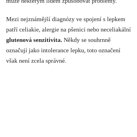
může některým lidem způsobovat problémy.
Mezi nejznámější diagnózy ve spojení s lepkem
patří celiakie, alergie na pšenici nebo neceliakální
glutenová senzitivita.
Někdy se souhrnně
označují jako intolerance lepku, toto označení
však není zcela správné.