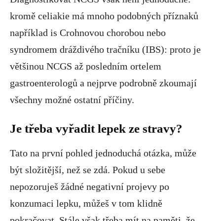
kromě celiakie má mnoho podobných příznaků
například is Crohnovou chorobou nebo
syndromem dráždivého tračníku (IBS): proto je
většinou NCGS až posledním ortelem
gastroenterologů a nejprve podrobně zkoumají
všechny možné ostatní příčiny.
Je třeba vyřadit lepek ze stravy?
Tato na první pohled jednoduchá otázka, může
být složitější, než se zdá. Pokud u sebe
nepozoruješ žádné negativní projevy po
konzumaci lepku, můžeš v tom klidně
pokračovat. Stále však třeba mít na paměti, že