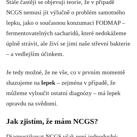
Stále častěji se objevují teorie, že v případě
NCGS nemusí jít výlučně o problém samotného
lepku, jako o současnou konzumaci FODMAP –
fermentovatelných sacharidů, které nedokážeme
úplně strávit, ale živí se jimi naše střevní bakterie
– a vedlejším účinkem.
Je tedy možné, že ne vše, co v prvním momentě
shazujeme na
lepek
– zejména v případě, že
můžeme vyloučit ostatní diagnózy – má lepek
opravdu na svědomí.
Jak zjistím, že mám NCGS?
Diagnostikovat NCGS však není jednoduché: